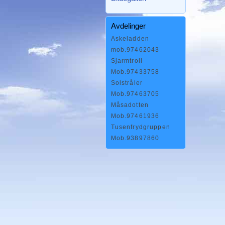
Avdelinger
Askeladden
mob.97462043
Sjarmtroll
Mob.97433758
Solstråler
Mob.97463705
Måsadotten
Mob.97461936
Tusenfrydgruppen
Mob.93897860