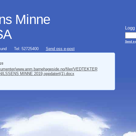
ns Minne
Logg 
SA
Send e-p
und
Tel: 52725400
Send oss e-post
25
kumenter/www.anm.barnehageside.no/filer/VEDTEKTER
ILSSENS MINNE 2019,oppdatert(1).docx