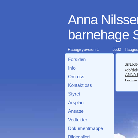
Anna Nilsse
barnehage 
Papegøyeveien 1
5532 Hauges
Forsiden
28/11/20
Info
/db/do
ANNA N
Om oss
Les mer
Kontakt oss
Styret
Årsplan
Ansatte
Vedtekter
Dokumentmappe
Bildegalleri